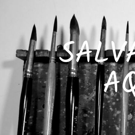
SALV
A